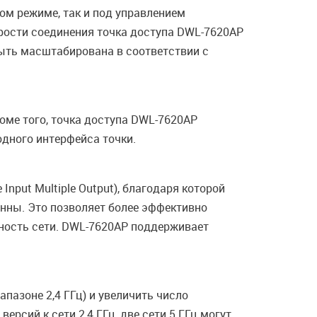
ом режиме, так и под управлением
рости соединения точка доступа DWL-7620AP
ыть масштабирована в соответствии с
роме того, точка доступа DWL-7620AP
одного интерфейса точки.
nput Multiple Output), благодаря которой
нны. Это позволяет более эффективно
ность сети. DWL-7620AP поддерживает
апазоне 2,4 ГГц) и увеличить число
рсий к сети 2,4 ГГц, две сети 5 ГГц могут