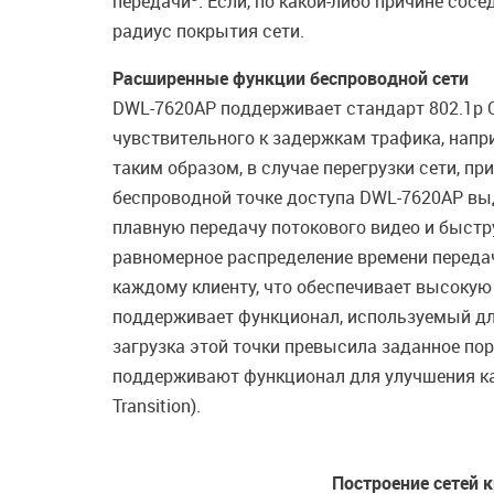
передачи
. Если, по какой-либо причине сос
радиус покрытия сети.
Расширенные функции беспроводной сети
DWL-7620AP поддерживает стандарт 802.1p Qu
чувствительного к задержкам трафика, напр
таким образом, в случае перегрузки сети, п
беспроводной точке доступа DWL-7620AP выд
плавную передачу потокового видео и быстру
равномерное распределение времени передач
каждому клиенту, что обеспечивает высокую
поддерживает функционал, используемый для
загрузка этой точки превысила заданное по
поддерживают функционал для улучшения к
Transition).
Построение сетей 