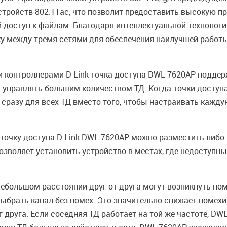
тройств 802.11ac, что позволит предоставить высокую п
 доступ к файлам. Благодаря интеллектуальной технологи
у между тремя сетями для обеспечения наилучшей работы
 контроллерами D-Link точка доступа DWL-7620AP поддер
и управлять большим количеством ТД. Когда точки доступ
разу для всех ТД вместо того, чтобы настраивать кажду
точку доступа D-Link DWL-7620AP можно разместить либо н
 позволяет установить устройство в местах, где недоступны
небольшом расстоянии друг от друга могут возникнуть пом
брать канал без помех. Это значительно снижает помехи
т друга. Если соседняя ТД работает на той же частоте, 