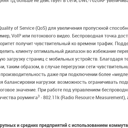
едняя ТД больше не действует в сети, DWL-7620AP увеличи
ality of Service (QoS) для увеличения пропускной способ
имер, VoIP или потокового видео. Беспроводная точка д
риоритет получит чувствительный ко времени трафик. Подде
елить клиенту оптимальный диапазон во избежание перегр
ю загрузку страниц с мобильных устройств. Благодаря те
и, таким образом, в случае перегрузки сети чувствитель
 производительность даже при подключении более «медле
 балансировки нагрузки: возможность ограничивать подкл
роговое значение. При работе под управлением беспровод
3
ачества роуминга
- 802.11k (Radio Resource Measurement), 
крупных и средних предприятий с использованием коммута