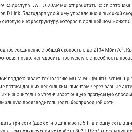
Точка доступа DWL-7620AP может работать как в автономн
в D-Link. Благодаря удобному управлению и высокой ско
 сетевую инфраструктуру, которая в дальнейшем может б
1
одное соединение с общей скоростью до 2134 Мбит/с
. К
 которая позволяет удвоить пропускную способность пров
P поддерживает технологию MU-MIMO (Multi-User Multiple I
е потоки данных нескольким клиентам через разные анте
ных и значительно увеличивает общую пропускную способ
имальную производительность беспроводной сети.
ать три сети (две сети в диапазоне 5 ГГц и одну сеть в ди
упа. При подключении устройств 802.11b/g/n предыдущих ве