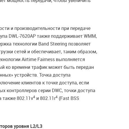
вает мощность передачи, чтобы увеличить
ности и производительности при передаче
оступа DWL-7620AP также поддерживает WMM,
ржка технологии Band Steering позволяет
узки сетей и обеспечивает, таким образом,
хнологии Airtime Fairness выполняется
ный ко времени трафик может быть передан
нных» устройств. Точка доступа
ючение клиентов к точке доступа, если
ных контроллеров серии DWC, точки доступа
4
4
а также 802.11v
и 802.11r
(Fast BSS
торов уровня L2/L3