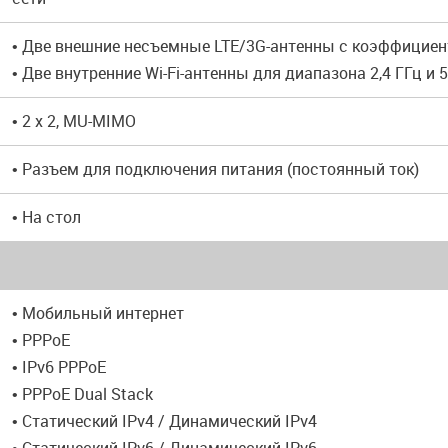
• Две внешние несъемные LTE/3G-антенны с коэффициен
• Две внутренние Wi-Fi-антенны для диапазона 2,4 ГГц и
• 2 x 2, MU-MIMO
• Разъем для подключения питания (постоянный ток)
• На стол
• Мобильный интернет
• PPPoE
• IPv6 PPPoE
• PPPoE Dual Stack
• Статический IPv4 / Динамический IPv4