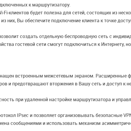
одключенных к маршрутизатору.
-Fi-клиентов будет полезна для сетей, состоящих из нес
м из них, Вы обеспечите подключение клиента к точке дос
 позволит создать отдельную беспроводную сеть с индив
йства гостевой сети смогут подключиться к Интернету, но
нащен встроенным межсетевым экраном. Расширенные ф
ров и предотвращают вторжения в Вашу сеть и доступ к 
ность при удаленной настройке маршрутизатора и управл
отокол IPsec и позволяет организовывать безопасные VPN
мена сообщениями и использовать механизм асимметрично