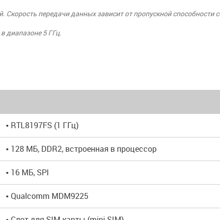
. Скорость передачи данных зависит от пропускной способности се
 в диапазоне 5 ГГц.
• RTL8197FS (1 ГГц)
• 128 MБ, DDR2, встроенная в процессор
• 16 МБ, SPI
• Qualcomm MDM9225
• Слот для SIM-карты (mini-SIM)