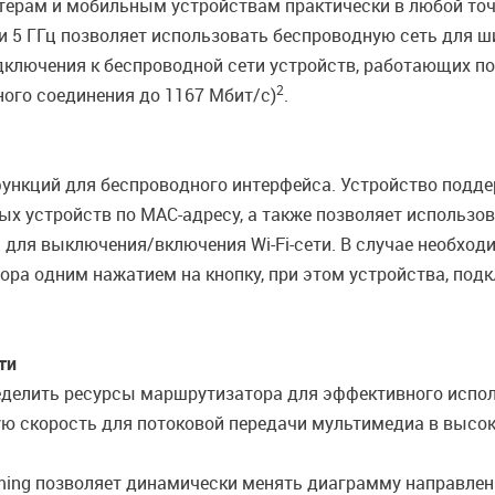
терам и мобильным устройствам практически в любой точк
 и 5 ГГц позволяет использовать беспроводную сеть для 
лючения к беспроводной сети устройств, работающих по с
2
ного соединения до 1167 Мбит/с)
.
ункций для беспроводного интерфейса. Устройство подде
 устройств по MAC-адресу, а также позволяет использо
 для выключения/включения Wi-Fi-сети. В случае необход
ра одним нажатием на кнопку, при этом устройства, под
ти
ределить ресурсы маршрутизатора для эффективного испол
 скорость для потоковой передачи мультимедиа в высоко
ming позволяет динамически менять диаграмму направлен